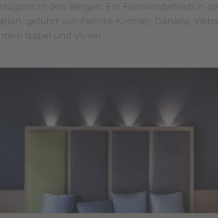
zugsort in den Bergen. Ein Familienbetrieb in de
ation, geführt von Familie Kirchler, Daniela, Vikt
tern Isabel und Vivien.