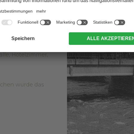
40 Betten. Anbau
ine
Stube, Rezeption,
lle, Hotelzimmer,
schen wurde das