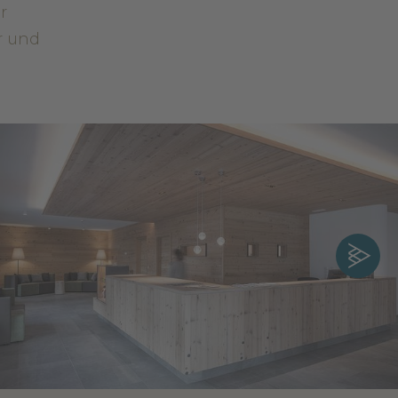
r
or und