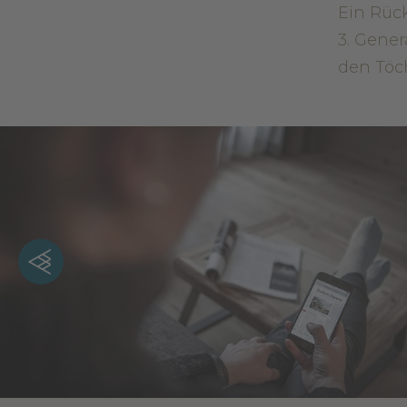
Ein Rück
3. Gener
den Töch