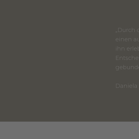
„Durch 
einen au
ihn erle
Entschei
gebunde
Daniela 