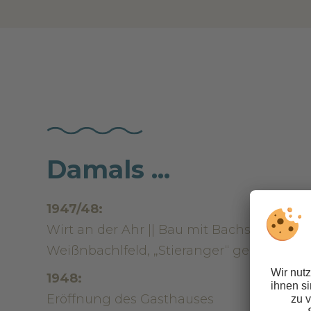
Damals ...
1947/48:
Wirt an der Ahr || Bau mit Bachsteinen a
Weißnbachlfeld, „Stieranger“ genannt.
1948:
Eröffnung des Gasthauses