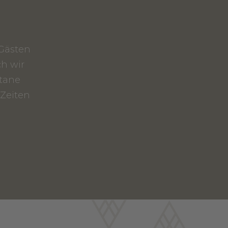
Gästen
ch wir
ntane
-Zeiten