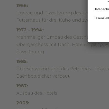
1966:
Umbau und Erweiterung des Hauses auf 
Futterhaus für drei Kühe und zwei Schwe
1972 – 1994:
Mehrmaliger Umbau des Gasthauses: Bar, 
Obergeschoss mit Dach, Hoteleingang, Ha
Erweiterung
1985:
Überschwemmung des Betriebes - inzwi
Bachbett sicher verbaut
1987:
Ausbau des Hotels
2005: