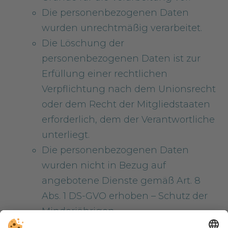
Die personenbezogenen Daten
wurden unrechtmäßig verarbeitet.
Die Löschung der
personenbezogenen Daten ist zur
Erfüllung einer rechtlichen
Verpflichtung nach dem Unionsrecht
oder dem Recht der Mitgliedstaaten
erforderlich, dem der Verantwortliche
unterliegt.
Die personenbezogenen Daten
wurden nicht in Bezug auf
angebotene Dienste gemäß Art. 8
Abs. 1 DS-GVO erhoben – Schutz der
Minderjährigen.
​Recht auf Einschränkung der