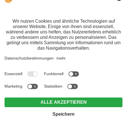
Verarbeitung
​Jede von der Verarbeitung
personenbezogener Daten betroffene
Person hat das Recht, von dem
Verantwortlichen die Einschränkung
der Verarbeitung zu verlangen, wenn
eine der folgenden Voraussetzungen
gegeben ist:
Die Richtigkeit der
personenbezogenen Daten wird von
der betroffenen Person bestritten.
Die Einschränkung gilt für eine
Dauer, die es dem Verantwortlichen
ermöglicht, die Richtigkeit der
personenbezogenen Daten zu