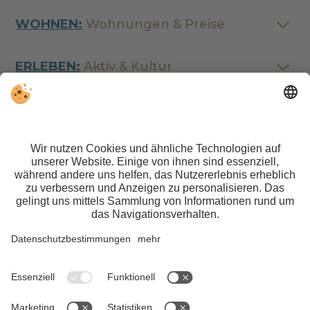
WOHNEN:
Wohnungen & Preise
ERLEBEN:
Aktiv & Kultur
Mwst.-Nr. IT01140600212 | CIN: