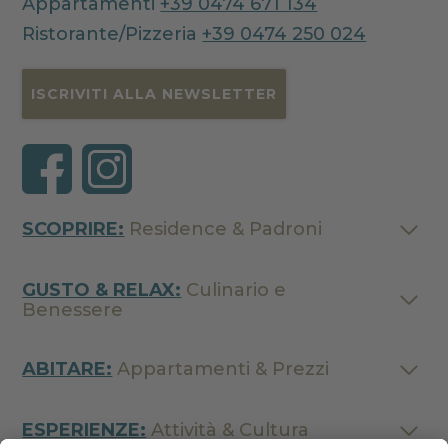
Appartamenti
+39 0474 671 134
Ristorante/Pizzeria
+39 0474 250 024
ISCRIVITI ALLA NEWSLETTER
SCOPRIRE:
Residence & Padroni
GUSTO & RELAX:
Culinario e
Benessere
ABITARE:
Appartamenti & Prezzi
ESPERIENZE:
Attività & Cultura