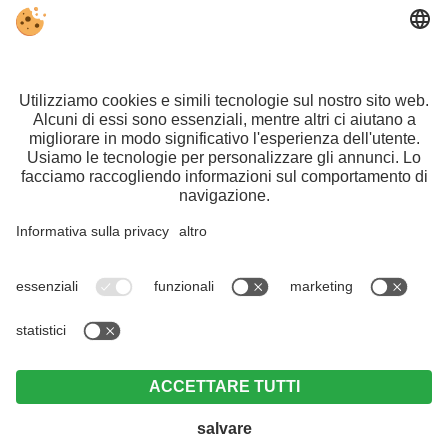
Part. IVA IT01140600212 | CIN:
IT021108B4ZL6OP75L |
Note legali
|
Direttiva
privacy
|
Impostazioni cookie individuali
©Webdesign by